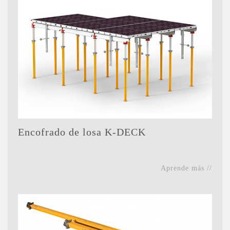
Encofrado de losa K-DECK
Aprende más //