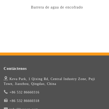
Barrera de agua de encofrado
Contáctenos
Keva Park, 1 Qixing Rd, Central Industry Zone, Puji
Town, Jiaozhou, Qingdao, China
+86 532 86660316
+86 532 86660318