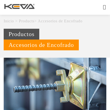
Inicio
Sobre
Inicio
>
Products
>
Accesorios de Encofrado
Productos
Productos
Servicio De OEM
Accesorios de Encofrado
Calidad
Contáctenos