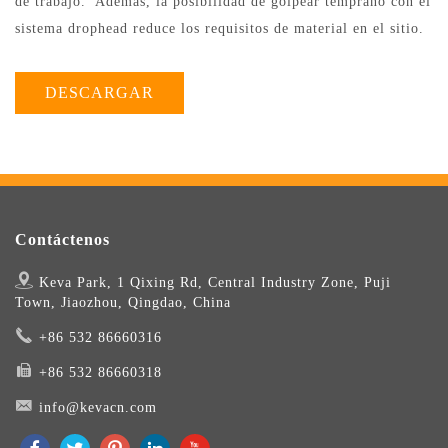
de trabajo. Además, la posibilidad de golpear temprano con el
sistema drophead reduce los requisitos de material en el sitio.
DESCARGAR
Contáctenos
Keva Park, 1 Qixing Rd, Central Industry Zone, Puji
Town, Jiaozhou, Qingdao, China
+86 532 86660316
+86 532 86660318
info@kevacn.com